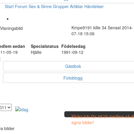
Start
Forum
Sex & Sinne
Grupper
Artiklar
Händelser
Kmpe9191
kille
34
Senast 2014-
07-18 15:06
edlem sedan
Specialstatus
Födelsedag
11-05-19
Hjälte
1991-09-12
Gästbok
Fotoblogg
Klicka här för att bli medlem så 
egna bilder!
a bilder