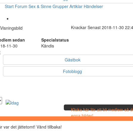
Start
Forum
Sex & Sinne
Grupper
Artiklar
Händelser
Knackar
Senast 2018-11-30 22:
edlem sedan
Specialstatus
18-11-30
Kändis
Gästbok
Fotoblogg
Klicka här för att bli medlem så 
egna bilder!
r var det jättetomt! Vänd tillbaka!