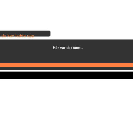
så du kan ladda upp
Här var det tomt...