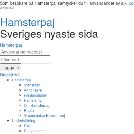
Som besökare på Hamsterpaj samtycker du till användandet av s.k.
co
ANNONS
Hamsterpaj
Sveriges nyaste sida
Hamsterpaj
Logga in
Registrera
Hamsterpaj
Startsidan
Annonsera
Förslagslådan
Hamsternytt
Om Hamsterpaj
Regler
Vi som bakar Hamsterpaj
Underhållning
Start
Roliga bilder