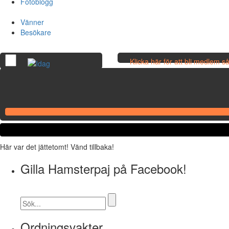
Fotoblogg
Vänner
Besökare
Klicka här för att bli medlem 
egna bilder!
Här var det jättetomt! Vänd tillbaka!
Gilla Hamsterpaj på Facebook!
Ordningsvakter