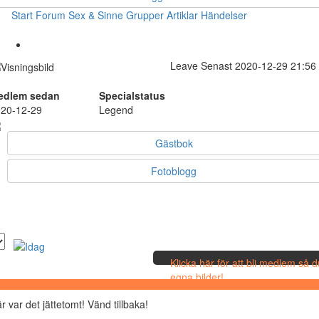
Start
Forum
Sex & Sinne
Grupper
Artiklar
Händelser
Leave
Senast 2020-12-29 21:56
edlem sedan
Specialstatus
20-12-29
Legend
Gästbok
Fotoblogg
Klicka här för att bli medlem så 
egna bilder!
r var det jättetomt! Vänd tillbaka!