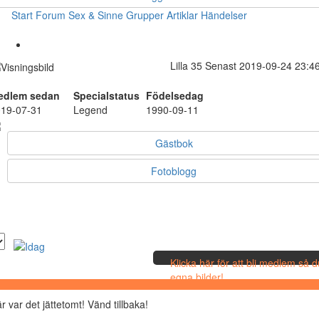
Start
Forum
Sex & Sinne
Grupper
Artiklar
Händelser
Lilla
35
Senast 2019-09-24 23:4
edlem sedan
Specialstatus
Födelsedag
19-07-31
Legend
1990-09-11
Gästbok
Fotoblogg
Klicka här för att bli medlem så 
egna bilder!
r var det jättetomt! Vänd tillbaka!