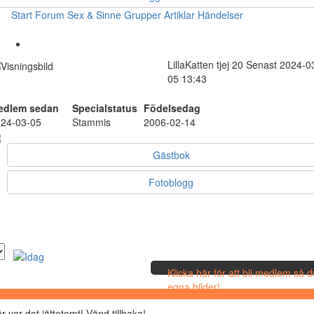
Start
Forum
Sex & Sinne
Grupper
Artiklar
Händelser
LillaKatten
tjej
20
Senast 2024-0
05 13:43
edlem sedan
Specialstatus
Födelsedag
24-03-05
Stammis
2006-02-14
Gästbok
Fotoblogg
Klicka här för att bli medlem så 
egna bilder!
r var det jättetomt! Vänd tillbaka!