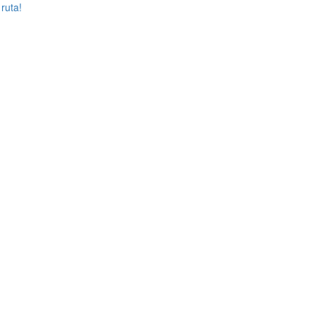
 ruta!