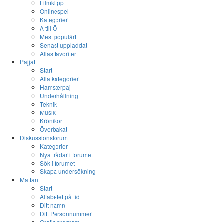
Filmklipp
Onlinespel
Kategorier
A till Ö
Mest populärt
Senast uppladdat
Allas favoriter
Pajjat
Start
Alla kategorier
Hamsterpaj
Underhållning
Teknik
Musik
Krönikor
Överbakat
Diskussionsforum
Kategorier
Nya trådar i forumet
Sök i forumet
Skapa undersökning
Mattan
Start
Alfabetet på tid
Ditt namn
Ditt Personnummer
Gratis program