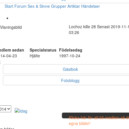
Start
Forum
Sex & Sinne
Grupper
Artiklar
Händelser
Lochoz
kille
28
Senast 2019-11-
03:26
ä
edlem sedan
Specialstatus
Födelsedag
14-04-23
Hjälte
1997-10-24
Gästbok
Fotoblogg
Klicka här för att bli medlem så 
egna bilder!
a bilder