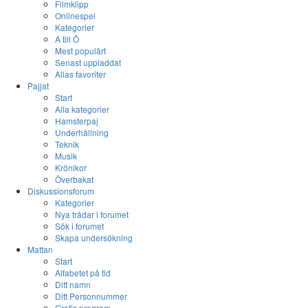
Filmklipp
Onlinespel
Kategorier
A till Ö
Mest populärt
Senast uppladdat
Allas favoriter
Pajjat
Start
Alla kategorier
Hamsterpaj
Underhållning
Teknik
Musik
Krönikor
Överbakat
Diskussionsforum
Kategorier
Nya trådar i forumet
Sök i forumet
Skapa undersökning
Mattan
Start
Alfabetet på tid
Ditt namn
Ditt Personnummer
Gratis program