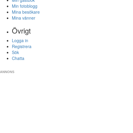
Min fotoblogg
Mina besökare
Mina vänner
Övrigt
Logga in
Registrera
Sök
Chatta
ANNONS