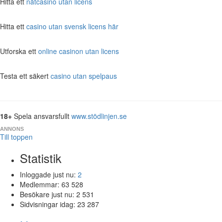
Hitta ett
nätcasino utan licens
Hitta ett
casino utan svensk licens här
Utforska ett
online casinon utan licens
Testa ett säkert
casino utan spelpaus
18+
Spela ansvarsfullt
www.stödlinjen.se
ANNONS
Till toppen
Statistik
Inloggade just nu:
2
Medlemmar:
63 528
Besökare just nu:
2 531
Sidvisningar idag:
23 287