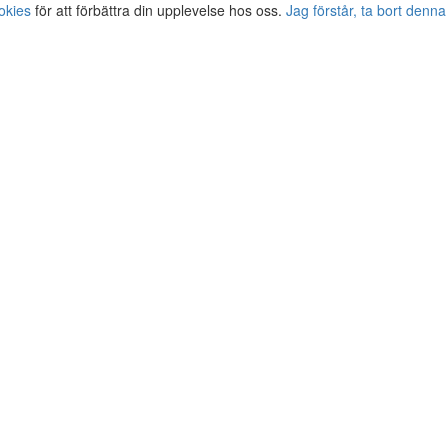
okies
för att förbättra din upplevelse hos oss.
Jag förstår, ta bort denna