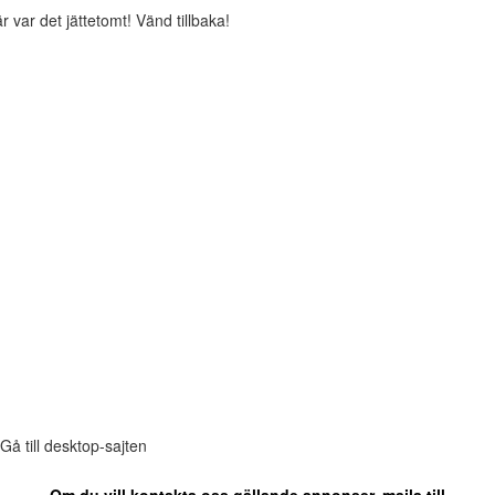
r var det jättetomt! Vänd tillbaka!
Gå till desktop-sajten
Om du vill kontakta oss gällande annonser, maila till