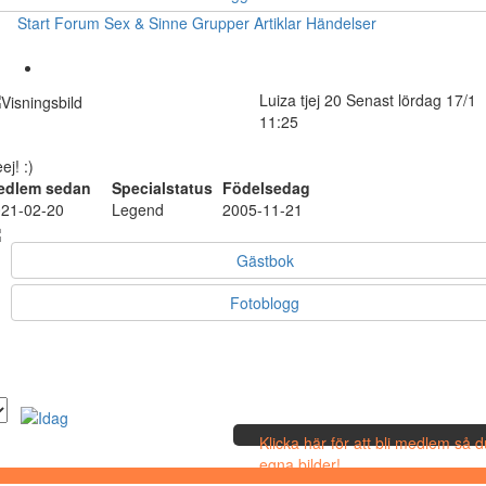
Start
Forum
Sex & Sinne
Grupper
Artiklar
Händelser
Luiza
tjej
20
Senast lördag 17/1
11:25
ej! :)
edlem sedan
Specialstatus
Födelsedag
21-02-20
Legend
2005-11-21
Gästbok
Fotoblogg
Klicka här för att bli medlem så 
egna bilder!