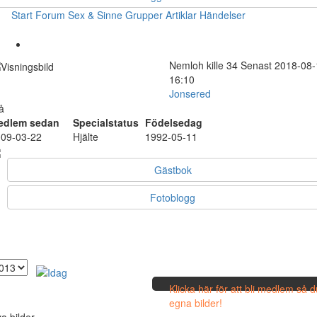
Start
Forum
Sex & Sinne
Grupper
Artiklar
Händelser
Nemloh
kille
34
Senast 2018-08-
16:10
Jonsered
å
edlem sedan
Specialstatus
Födelsedag
09-03-22
Hjälte
1992-05-11
Gästbok
Fotoblogg
Klicka här för att bli medlem så 
egna bilder!
a bilder