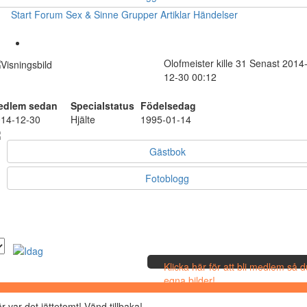
Start
Forum
Sex & Sinne
Grupper
Artiklar
Händelser
Olofmeister
kille
31
Senast 2014
12-30 00:12
edlem sedan
Specialstatus
Födelsedag
14-12-30
Hjälte
1995-01-14
Gästbok
Fotoblogg
Klicka här för att bli medlem så 
egna bilder!
r var det jättetomt! Vänd tillbaka!