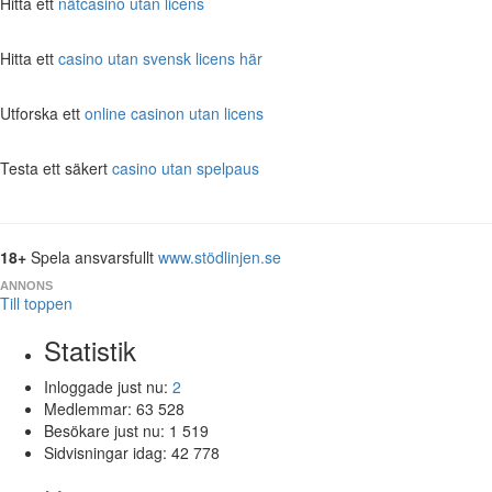
Hitta ett
nätcasino utan licens
Hitta ett
casino utan svensk licens här
Utforska ett
online casinon utan licens
Testa ett säkert
casino utan spelpaus
18+
Spela ansvarsfullt
www.stödlinjen.se
ANNONS
Till toppen
Statistik
Inloggade just nu:
2
Medlemmar:
63 528
Besökare just nu:
1 519
Sidvisningar idag:
42 778