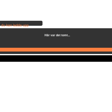
så du kan ladda upp
Här var det tomt...