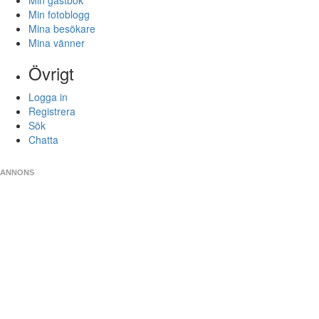
Min fotoblogg
Mina besökare
Mina vänner
Övrigt
Logga in
Registrera
Sök
Chatta
ANNONS