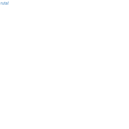
 ruta!