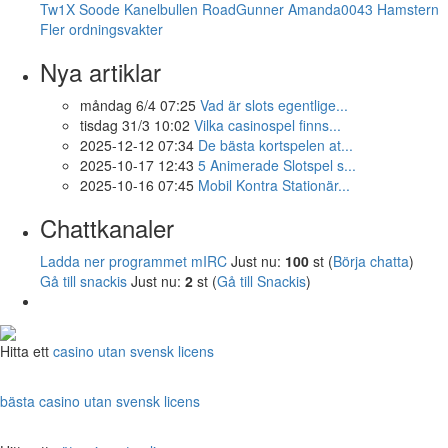
Tw1X
Soode
Kanelbullen
RoadGunner
Amanda0043
Hamstern
Fler ordningsvakter
Nya artiklar
måndag 6/4 07:25
Vad är slots egentlige...
tisdag 31/3 10:02
Vilka casinospel finns...
2025-12-12 07:34
De bästa kortspelen at...
2025-10-17 12:43
5 Animerade Slotspel s...
2025-10-16 07:45
Mobil Kontra Stationär...
Chattkanaler
Ladda ner programmet mIRC
Just nu:
100
st (
Börja chatta
)
Gå till snackis
Just nu:
2
st (
Gå till Snackis
)
Hitta ett
casino utan svensk licens
bästa casino utan svensk licens