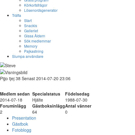
Körkortsfrågor
Lösenordsgenerator
Träffa
Start
Snackis
Galleriet
Gissa Åldern
Sök medlemmar
Memory
Pajkastning
Slumpa användare
Pijjo
tjej
38
Senast 2014-07-20 23:06
Medlem sedan
Specialstatus
Födelsedag
2014-07-18
Hjälte
1988-07-30
Foruminlägg
Gästboksinlägg
Antal vänner
2
64
0
Presentation
Gästbok
Fotoblogg