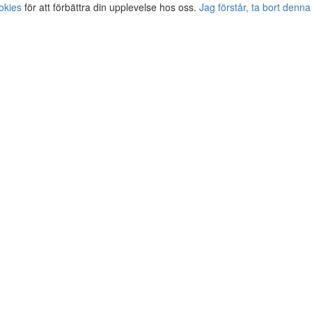
okies
för att förbättra din upplevelse hos oss.
Jag förstår, ta bort denna