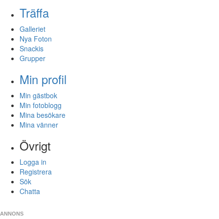
Träffa
Galleriet
Nya Foton
Snackis
Grupper
Min profil
Min gästbok
Min fotoblogg
Mina besökare
Mina vänner
Övrigt
Logga in
Registrera
Sök
Chatta
ANNONS