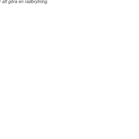
r att göra en radbrytning.