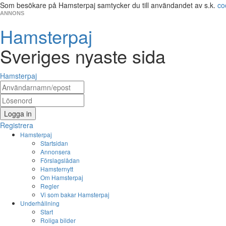
Som besökare på Hamsterpaj samtycker du till användandet av s.k.
co
ANNONS
Hamsterpaj
Sveriges nyaste sida
Hamsterpaj
Logga in
Registrera
Hamsterpaj
Startsidan
Annonsera
Förslagslådan
Hamsternytt
Om Hamsterpaj
Regler
Vi som bakar Hamsterpaj
Underhållning
Start
Roliga bilder