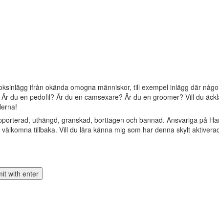
oksinlägg ifrån okända omogna människor, till exempel inlägg där någon 
? Är du en pedofil? Är du en camsexare? Är du en groomer? Vill du äckla 
lerna!
apporterad, uthängd, granskad, borttagen och bannad. Ansvariga på Ha
älkomna tillbaka. Vill du lära känna mig som har denna skylt aktivera