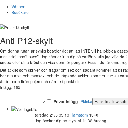
Vänner
Besökare
Anti P12-skylt
Om denna rutan är synlig betyder det att jag INTE vill ha jobbiga gästb
msn “Hej msn? puss”. Jag känner inte dig så varför skulle jag vilja det
snopp eller dina bröst och visa dem för pengar? Pssst, det är emot reg
Det äcklet som skriver och frågar om sex och sådant kommer att bli r
ber om msn och camsex, och de frågande äcklen kommer inte att vara v
är du borta ifrån pajen och därmed punkt slut.
Inlägg: 165
Privat inlägg
Skicka
torsdag 21/5 05:10
Hamstern
1340
Jag önskar dig en mycket fin 32-årsdag!