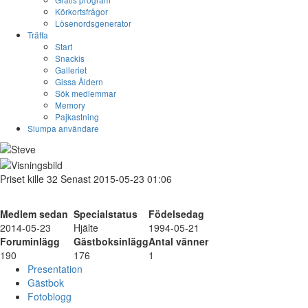
Körkortsfrågor
Lösenordsgenerator
Träffa
Start
Snackis
Galleriet
Gissa Åldern
Sök medlemmar
Memory
Pajkastning
Slumpa användare
Priset
kille
32
Senast 2015-05-23 01:06
Medlem sedan
Specialstatus
Födelsedag
2014-05-23
Hjälte
1994-05-21
Foruminlägg
Gästboksinlägg
Antal vänner
190
176
1
Presentation
Gästbok
Fotoblogg