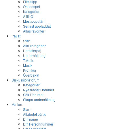
Filmklipp
Onlinespel
Kategorier
A till Ö
Mest populärt
Senast uppladdat
Allas favoriter
Pajjat
Start
Alla kategorier
Hamsterpaj
Underhållning
Teknik
Musik
Krönikor
Överbakat
Diskussionsforum
Kategorier
Nya trådar i forumet
Sök i forumet
Skapa undersökning
Mattan
Start
Alfabetet på tid
Ditt namn
Ditt Personnummer
Gratis program