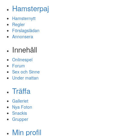
Hamsterpaj
Hamsternytt
Regler
Förslagslådan
Annonsera
Innehåll
Onlinespel
Forum
Sex och Sinne
Under mattan
Träffa
Galleriet
Nya Foton
Snackis
Grupper
Min profil