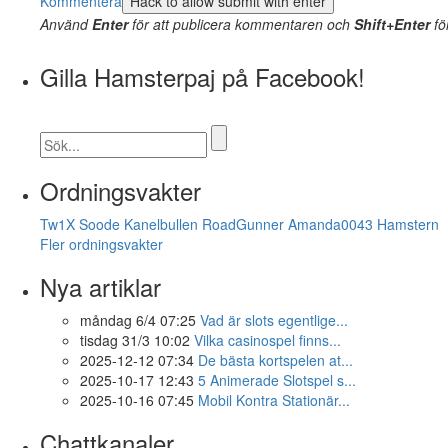
Kommentera
Använd
Enter
för att publicera kommentaren och
Shift+Enter
fö
Gilla Hamsterpaj på Facebook!
Ordningsvakter
Tw1X
Soode
Kanelbullen
RoadGunner
Amanda0043
Hamstern
Fler ordningsvakter
Nya artiklar
måndag 6/4 07:25
Vad är slots egentlige...
tisdag 31/3 10:02
Vilka casinospel finns...
2025-12-12 07:34
De bästa kortspelen at...
2025-10-17 12:43
5 Animerade Slotspel s...
2025-10-16 07:45
Mobil Kontra Stationär...
Chattkanaler