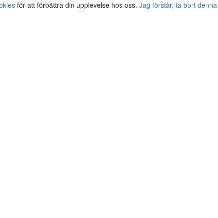
okies
för att förbättra din upplevelse hos oss.
Jag förstår, ta bort denna