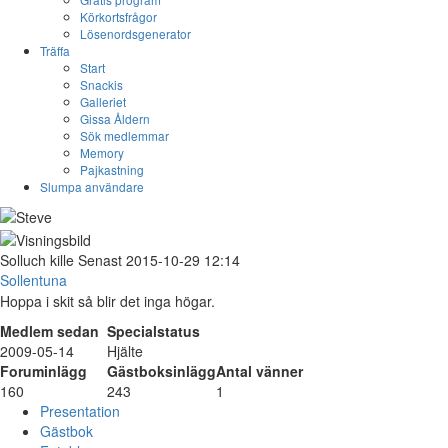
Körkortsfrågor
Lösenordsgenerator
Träffa
Start
Snackis
Galleriet
Gissa Åldern
Sök medlemmar
Memory
Pajkastning
Slumpa användare
Solluch
kille
Senast 2015-10-29 12:14
Sollentuna
Hoppa i skit så blir det inga högar.
Medlem sedan
Specialstatus
2009-05-14
Hjälte
Foruminlägg
Gästboksinlägg
Antal vänner
160
243
1
Presentation
Gästbok