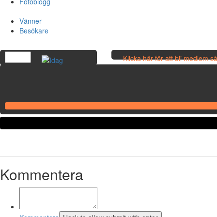
Fotoblogg
Vänner
Besökare
Klicka här för att bli medlem 
egna bilder!
Kommentera