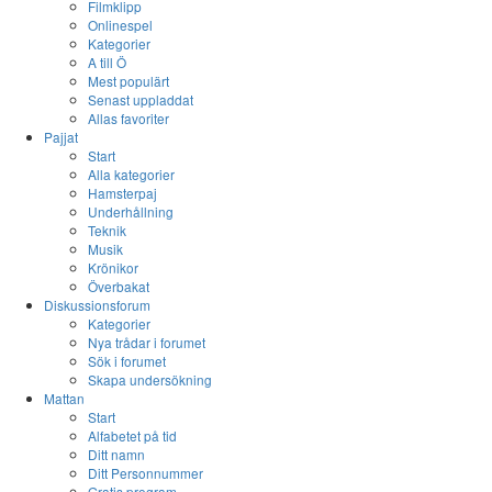
Filmklipp
Onlinespel
Kategorier
A till Ö
Mest populärt
Senast uppladdat
Allas favoriter
Pajjat
Start
Alla kategorier
Hamsterpaj
Underhållning
Teknik
Musik
Krönikor
Överbakat
Diskussionsforum
Kategorier
Nya trådar i forumet
Sök i forumet
Skapa undersökning
Mattan
Start
Alfabetet på tid
Ditt namn
Ditt Personnummer
Gratis program