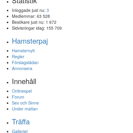
Statistik
Inloggade just nu:
3
Medlemmar:
63 528
Besökare just nu:
1 672
Sidvisningar idag:
155 709
Hamsterpaj
Hamsternytt
Regler
Förslagslådan
Annonsera
Innehåll
Onlinespel
Forum
Sex och Sinne
Under mattan
Träffa
Galleriet