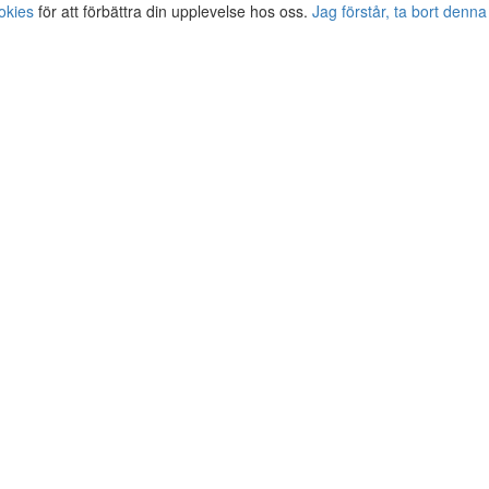
okies
för att förbättra din upplevelse hos oss.
Jag förstår, ta bort denna