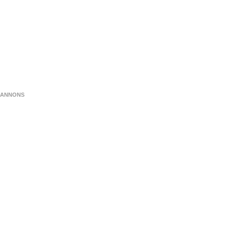
ANNONS