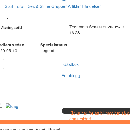
Start
Forum
Sex & Sinne
Grupper
Artiklar
Händelser
Teenmom
Senast 2020-05-17
16:28
edlem sedan
Specialstatus
20-05-10
Legend
Gästbok
Fotoblogg
Klicka här för att bli medlem så 
egna bilder!
r var det jättetomt! Vänd tillbaka!