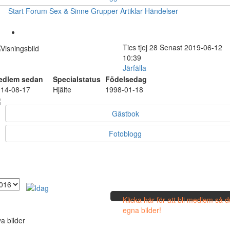
Start
Forum
Sex & Sinne
Grupper
Artiklar
Händelser
Tics
tjej
28
Senast 2019-06-12
10:39
Järfälla
edlem sedan
Specialstatus
Födelsedag
14-08-17
Hjälte
1998-01-18
Gästbok
Fotoblogg
Klicka här för att bli medlem så 
egna bilder!
a bilder