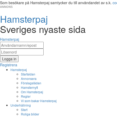
Som besökare på Hamsterpaj samtycker du till användandet av s.k.
co
ANNONS
Hamsterpaj
Sveriges nyaste sida
Hamsterpaj
Logga in
Registrera
Hamsterpaj
Startsidan
Annonsera
Förslagslådan
Hamsternytt
Om Hamsterpaj
Regler
Vi som bakar Hamsterpaj
Underhållning
Start
Roliga bilder