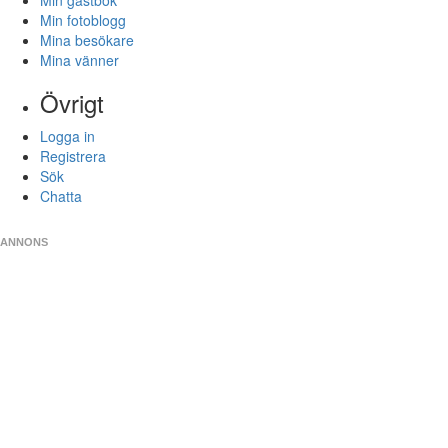
Min fotoblogg
Mina besökare
Mina vänner
Övrigt
Logga in
Registrera
Sök
Chatta
ANNONS