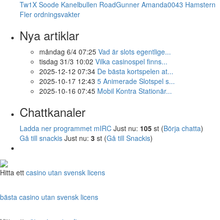
Tw1X
Soode
Kanelbullen
RoadGunner
Amanda0043
Hamstern
Fler ordningsvakter
Nya artiklar
måndag 6/4 07:25
Vad är slots egentlige...
tisdag 31/3 10:02
Vilka casinospel finns...
2025-12-12 07:34
De bästa kortspelen at...
2025-10-17 12:43
5 Animerade Slotspel s...
2025-10-16 07:45
Mobil Kontra Stationär...
Chattkanaler
Ladda ner programmet mIRC
Just nu:
105
st (
Börja chatta
)
Gå till snackis
Just nu:
3
st (
Gå till Snackis
)
Hitta ett
casino utan svensk licens
bästa casino utan svensk licens