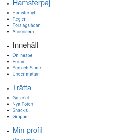
Hamsterpaj
Hamsternytt
Regler
Förslagslådan
Annonsera
Innehåll
Onlinespel
Forum
Sex och Sinne
Under mattan
Träffa
Galleriet
Nya Foton
Snackis
Grupper
Min profil
Min gästbok