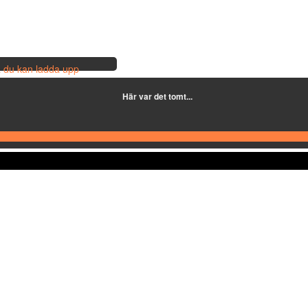
så du kan ladda upp
Här var det tomt...