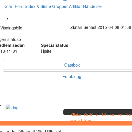
Start
Forum
Sex & Sinne
Grupper
Artiklar
Händelser
Zlatan
Senast 2015-04-08 01:56
gen statusb
edlem sedan
Specialstatus
13-11-01
Hjälte
Gästbok
Fotoblogg
Klicka här för att bli medlem så 
egna bilder!
r var det jättetomt! Vänd tillbaka!