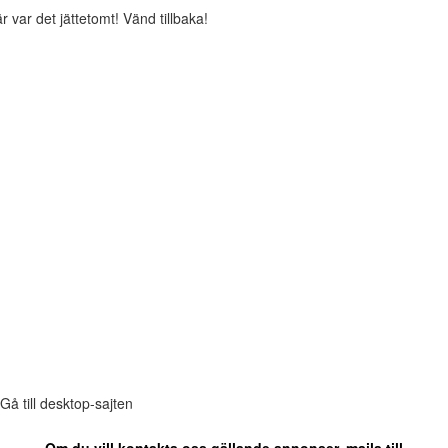
r var det jättetomt! Vänd tillbaka!
Gå till desktop-sajten
Om du vill kontakta oss gällande annonser, maila till