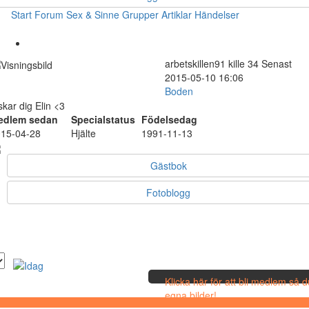
Start
Forum
Sex & Sinne
Grupper
Artiklar
Händelser
arbetskillen91
kille
34
Senast
2015-05-10 16:06
Boden
skar dig Elin <3
edlem sedan
Specialstatus
Födelsedag
15-04-28
Hjälte
1991-11-13
Gästbok
Fotoblogg
Klicka här för att bli medlem så 
egna bilder!