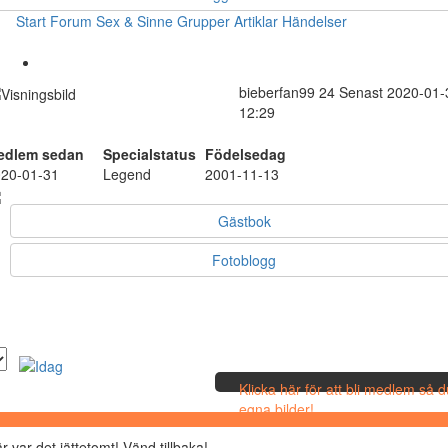
Start
Forum
Sex & Sinne
Grupper
Artiklar
Händelser
bieberfan99
24
Senast 2020-01-
12:29
edlem sedan
Specialstatus
Födelsedag
20-01-31
Legend
2001-11-13
Gästbok
Fotoblogg
Klicka här för att bli medlem så 
egna bilder!
r var det jättetomt! Vänd tillbaka!