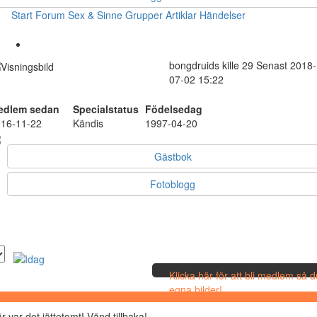
Start
Forum
Sex & Sinne
Grupper
Artiklar
Händelser
bongdruids
kille
29
Senast 2018-
07-02 15:22
edlem sedan
Specialstatus
Födelsedag
16-11-22
Kändis
1997-04-20
Gästbok
Fotoblogg
Klicka här för att bli medlem så 
egna bilder!
r var det jättetomt! Vänd tillbaka!