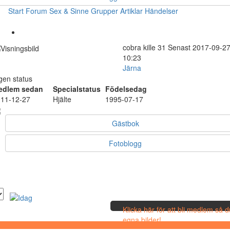
Start
Forum
Sex & Sinne
Grupper
Artiklar
Händelser
cobra
kille
31
Senast 2017-09-2
10:23
Järna
gen status
edlem sedan
Specialstatus
Födelsedag
11-12-27
Hjälte
1995-07-17
Gästbok
Fotoblogg
Klicka här för att bli medlem så 
egna bilder!