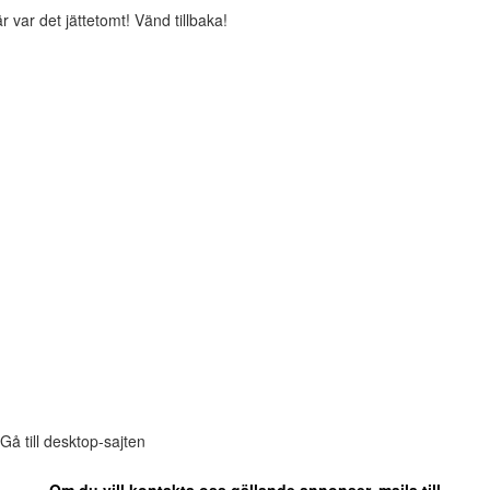
r var det jättetomt! Vänd tillbaka!
Gå till desktop-sajten
Om du vill kontakta oss gällande annonser, maila till