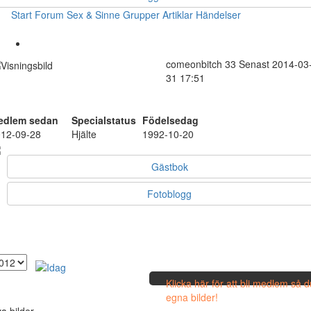
Start
Forum
Sex & Sinne
Grupper
Artiklar
Händelser
comeonbitch
33
Senast 2014-03
31 17:51
edlem sedan
Specialstatus
Födelsedag
12-09-28
Hjälte
1992-10-20
Gästbok
Fotoblogg
Klicka här för att bli medlem så 
egna bilder!
a bilder