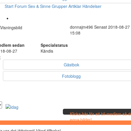
Start
Forum
Sex & Sinne
Grupper
Artiklar
Händelser
donnajm496
Senast 2018-08-27
15:08
edlem sedan
Specialstatus
18-08-27
Kändis
Gästbok
Fotoblogg
Klicka här för att bli medlem så 
egna bilder!
r var det jättetomt! Vänd tillbaka!