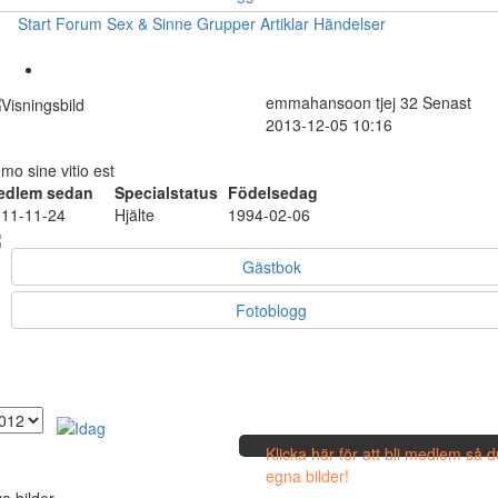
Start
Forum
Sex & Sinne
Grupper
Artiklar
Händelser
emmahansoon
tjej
32
Senast
2013-12-05 10:16
mo sine vitio est
edlem sedan
Specialstatus
Födelsedag
11-11-24
Hjälte
1994-02-06
Gästbok
Fotoblogg
Klicka här för att bli medlem så 
egna bilder!
a bilder