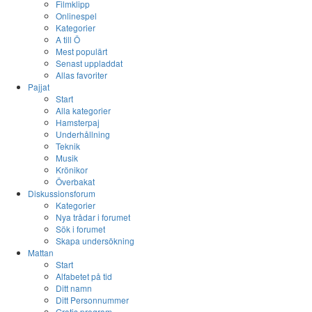
Filmklipp
Onlinespel
Kategorier
A till Ö
Mest populärt
Senast uppladdat
Allas favoriter
Pajjat
Start
Alla kategorier
Hamsterpaj
Underhållning
Teknik
Musik
Krönikor
Överbakat
Diskussionsforum
Kategorier
Nya trådar i forumet
Sök i forumet
Skapa undersökning
Mattan
Start
Alfabetet på tid
Ditt namn
Ditt Personnummer
Gratis program