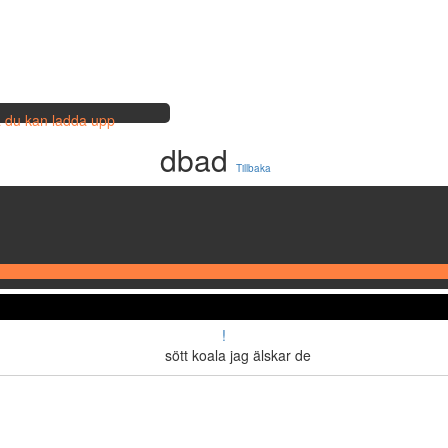
så du kan ladda upp
dbad
Tillbaka
!
sött koala jag älskar de