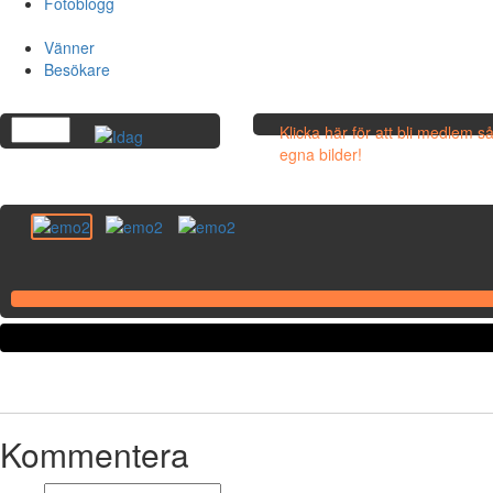
Fotoblogg
Vänner
Besökare
Klicka här för att bli medlem 
egna bilder!
Kommentera