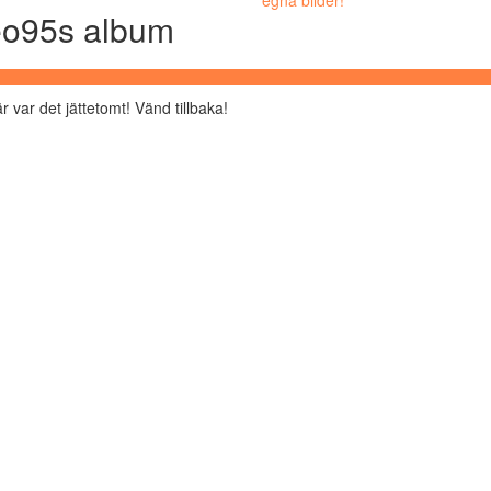
eo95s album
r var det jättetomt! Vänd tillbaka!