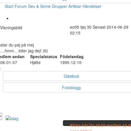
Start
Forum
Sex & Sinne
Grupper
Artiklar
Händelser
eo95
tjej
30
Senast 2014-06-29
02:15
star du paj på mej
....hmm....biter jag dej! (6)
edlem sedan
Specialstatus
Födelsedag
06-01-07
Hjälte
1995-12-10
Gästbok
Fotoblogg
Klicka här för att bli medlem så 
egna bilder!