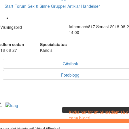
Start
Forum
Sex & Sinne
Grupper
Artiklar
Händelser
fathemacb817
Senast 2018-08-
14:00
edlem sedan
Specialstatus
18-08-27
Kändis
Gästbok
Fotoblogg
Klicka här för att bli medlem så 
egna bilder!
r var det jättetomt! Vänd tillbaka!