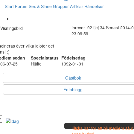
Start
Forum
Sex & Sinne
Grupper
Artiklar
Händelser
forever_92
tjej
34
Senast 2014-0
23 09:59
scineras över vilka idioter det
nns! :)
edlem sedan
Specialstatus
Födelsedag
06-07-25
Hjälte
1992-01-01
Gästbok
Fotoblogg
Klicka här för att bli medlem så 
egna bilder!