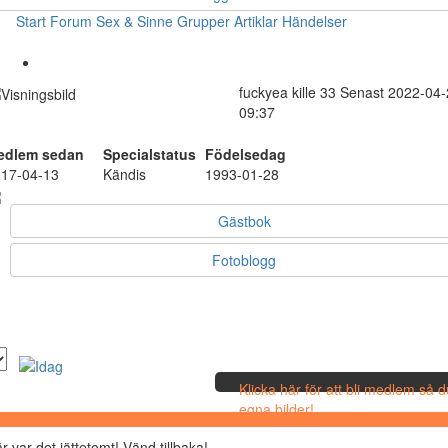
Start
Forum
Sex & Sinne
Grupper
Artiklar
Händelser
fuckyea
kille
33
Senast 2022-04-
09:37
edlem sedan
Specialstatus
Födelsedag
17-04-13
Kändis
1993-01-28
Gästbok
Fotoblogg
Klicka här för att bli medlem så 
egna bilder!
r var det jättetomt! Vänd tillbaka!