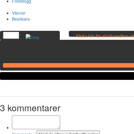
Fotoblogg
Vänner
Besökare
Klicka här för att bli medlem 
egna bilder!
3
kommentarer