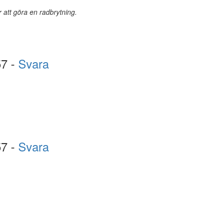
r att göra en radbrytning.
57 -
Svara
57 -
Svara