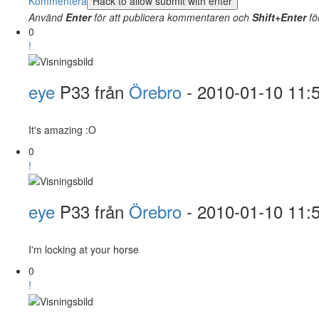
Kommentera
Använd
Enter
för att publicera kommentaren och
Shift+Enter
fö
0
!
eye
P33 från
Örebro
- 2010-01-10 11:
It's amazing :O
0
!
eye
P33 från
Örebro
- 2010-01-10 11:
I'm locking at your horse
0
!