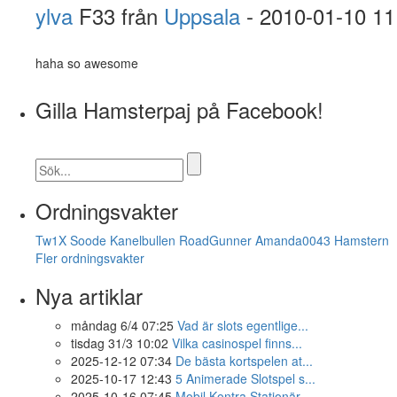
ylva
F33 från
Uppsala
- 2010-01-10 11
haha so awesome
Gilla Hamsterpaj på Facebook!
Ordningsvakter
Tw1X
Soode
Kanelbullen
RoadGunner
Amanda0043
Hamstern
Fler ordningsvakter
Nya artiklar
måndag 6/4 07:25
Vad är slots egentlige...
tisdag 31/3 10:02
Vilka casinospel finns...
2025-12-12 07:34
De bästa kortspelen at...
2025-10-17 12:43
5 Animerade Slotspel s...
2025-10-16 07:45
Mobil Kontra Stationär...