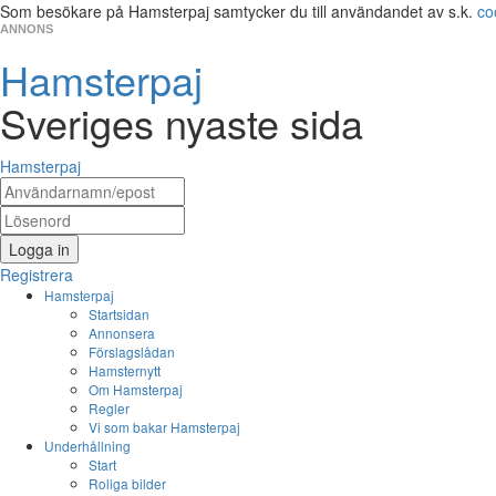
Som besökare på Hamsterpaj samtycker du till användandet av s.k.
co
ANNONS
Hamsterpaj
Sveriges nyaste sida
Hamsterpaj
Logga in
Registrera
Hamsterpaj
Startsidan
Annonsera
Förslagslådan
Hamsternytt
Om Hamsterpaj
Regler
Vi som bakar Hamsterpaj
Underhållning
Start
Roliga bilder