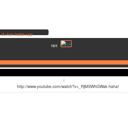
så du kan ladda upp
10/1
!
http://www.youtube.com/watch?v=_RjMSWhGWak haha!