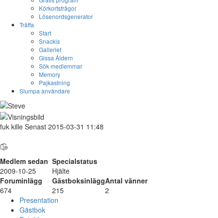
Körkortsfrågor
Lösenordsgenerator
Träffa
Start
Snackis
Galleriet
Gissa Åldern
Sök medlemmar
Memory
Pajkastning
Slumpa användare
fuk
kille
Senast 2015-03-31 11:48
๏̯͡๏
Medlem sedan
Specialstatus
2009-10-25
Hjälte
Foruminlägg
Gästboksinlägg
Antal vänner
674
215
2
Presentation
Gästbok