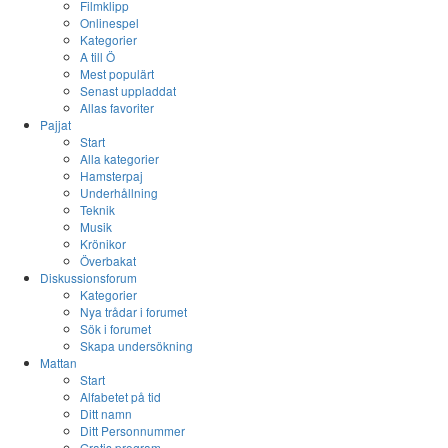
Filmklipp
Onlinespel
Kategorier
A till Ö
Mest populärt
Senast uppladdat
Allas favoriter
Pajjat
Start
Alla kategorier
Hamsterpaj
Underhållning
Teknik
Musik
Krönikor
Överbakat
Diskussionsforum
Kategorier
Nya trådar i forumet
Sök i forumet
Skapa undersökning
Mattan
Start
Alfabetet på tid
Ditt namn
Ditt Personnummer
Gratis program