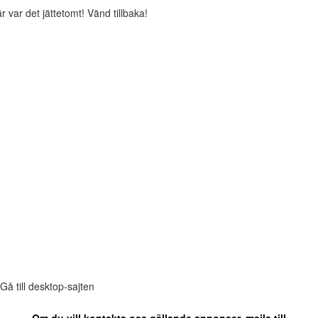
r var det jättetomt! Vänd tillbaka!
Gå till desktop-sajten
Om du vill kontakta oss gällande annonser, maila till