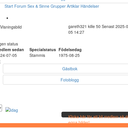
Start
Forum
Sex & Sinne
Grupper
Artiklar
Händelser
gareth321
kille
50
Senast 2025-0
05 14:27
gen status
edlem sedan
Specialstatus
Födelsedag
24-07-05
Stammis
1975-08-25
Gästbok
Fotoblogg
Klicka här för att bli medlem så 
egna bilder!