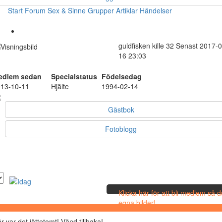
Start
Forum
Sex & Sinne
Grupper
Artiklar
Händelser
guldfisken
kille
32
Senast 2017-0
16 23:03
edlem sedan
Specialstatus
Födelsedag
13-10-11
Hjälte
1994-02-14
Gästbok
Fotoblogg
Klicka här för att bli medlem så 
egna bilder!
r var det jättetomt! Vänd tillbaka!