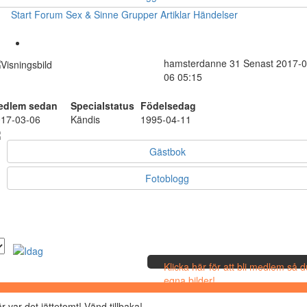
Start
Forum
Sex & Sinne
Grupper
Artiklar
Händelser
hamsterdanne
31
Senast 2017-0
06 05:15
edlem sedan
Specialstatus
Födelsedag
17-03-06
Kändis
1995-04-11
Gästbok
Fotoblogg
Klicka här för att bli medlem så 
egna bilder!
r var det jättetomt! Vänd tillbaka!