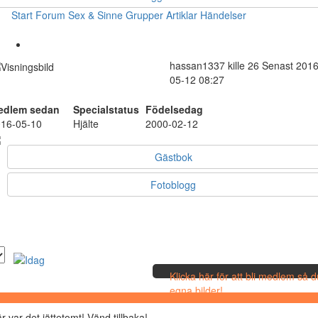
Start
Forum
Sex & Sinne
Grupper
Artiklar
Händelser
hassan1337
kille
26
Senast 2016
05-12 08:27
edlem sedan
Specialstatus
Födelsedag
16-05-10
Hjälte
2000-02-12
Gästbok
Fotoblogg
Klicka här för att bli medlem så 
egna bilder!
r var det jättetomt! Vänd tillbaka!