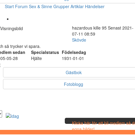
Start
Forum
Sex & Sinne
Grupper
Artiklar
Händelser
hazardous
kille
95
Senast 2021-
07-11 08:59
Skövde
h så trycker vi spara.
edlem sedan
Specialstatus
Födelsedag
05-05-28
Hjälte
1931-01-01
Gästbok
Fotoblogg
Klicka här för att bli medlem så 
egna bilder!