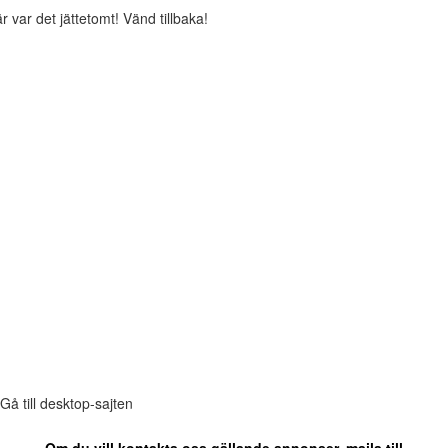
r var det jättetomt! Vänd tillbaka!
Gå till desktop-sajten
Om du vill kontakta oss gällande annonser, maila till