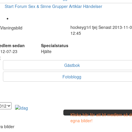
Start
Forum
Sex & Sinne
Grupper
Artiklar
Händelser
hockeyg1rl
tjej
Senast 2013-11-
12:45
edlem sedan
Specialstatus
12-07-23
Hjälte
Gästbok
Fotoblogg
Klicka här för att bli medlem så 
egna bilder!
a bilder