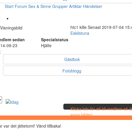
Start
Forum
Sex & Sinne
Grupper
Artiklar
Händelser
htc1
kille
Senast 2019-07-04 15:
Eskilstuna
edlem sedan
Specialstatus
14-09-23
Hjälte
Gästbok
Fotoblogg
Klicka här för att bli medlem så 
egna bilder!
r var det jättetomt! Vänd tillbaka!