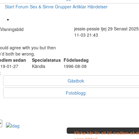
Start
Forum
Sex & Sinne
Grupper
Artiklar
Händelser
jessie-pessie
tjej
29
Senast 2025
11-03 21:43
could agree with you but then
’d both be wrong.
edlem sedan
Specialstatus
Födelsedag
19-01-27
Kändis
1996-08-08
Gästbok
Fotoblogg
Klicka här för att bli medlem så 
egna bilder!