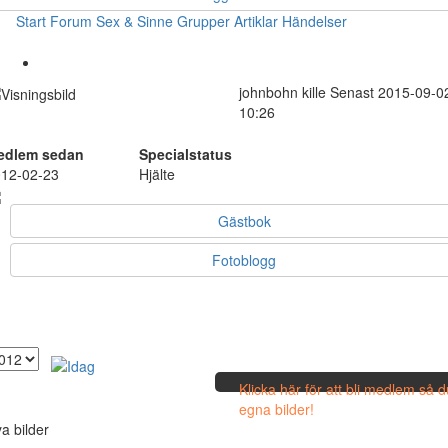
Start
Forum
Sex & Sinne
Grupper
Artiklar
Händelser
johnbohn
kille
Senast 2015-09-0
10:26
edlem sedan
Specialstatus
12-02-23
Hjälte
Gästbok
Fotoblogg
Klicka här för att bli medlem så 
egna bilder!
a bilder