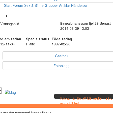
Start
Forum
Sex & Sinne
Grupper
Artiklar
Händelser
linneajohanssson
tjej
29
Senast
2014-08-29 13:03
edlem sedan
Specialstatus
Födelsedag
12-11-04
Hjälte
1997-02-26
Gästbok
Fotoblogg
Klicka här för att bli medlem så 
egna bilder!
r var det jättetomt! Vänd tillbaka!