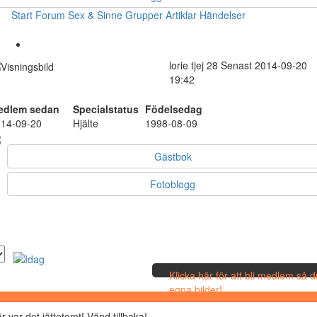
Start
Forum
Sex & Sinne
Grupper
Artiklar
Händelser
lorie
tjej
28
Senast 2014-09-20
19:42
edlem sedan
Specialstatus
Födelsedag
14-09-20
Hjälte
1998-08-09
Gästbok
Fotoblogg
Klicka här för att bli medlem så 
egna bilder!
r var det jättetomt! Vänd tillbaka!