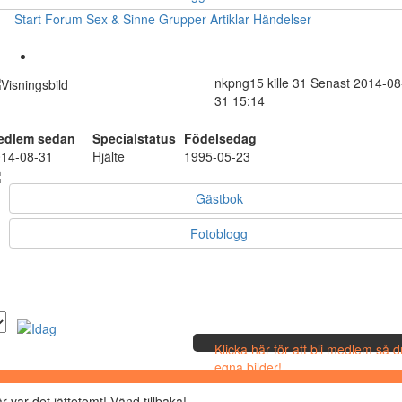
Start
Forum
Sex & Sinne
Grupper
Artiklar
Händelser
nkpng15
kille
31
Senast 2014-08
31 15:14
edlem sedan
Specialstatus
Födelsedag
14-08-31
Hjälte
1995-05-23
Gästbok
Fotoblogg
Klicka här för att bli medlem så 
egna bilder!
r var det jättetomt! Vänd tillbaka!