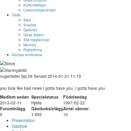
Körkortsfrågor
Lösenordsgenerator
Träffa
Start
Snackis
Galleriet
Gissa Åldern
Sök medlemmar
Memory
Pajkastning
Slumpa användare
nugerleder
tjej
29
Senast 2014-01-21 11:19
you look like bad news I gotta have you, I gotta have you
Medlem sedan
Specialstatus
Födelsedag
2013-02-11
Hjälte
1997-02-22
Foruminlägg
Gästboksinlägg
Antal vänner
5
1 655
10
Presentation
Gästbok