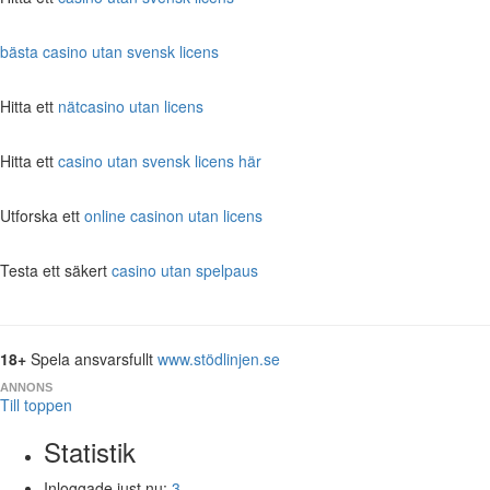
bästa casino utan svensk licens
Hitta ett
nätcasino utan licens
Hitta ett
casino utan svensk licens här
Utforska ett
online casinon utan licens
Testa ett säkert
casino utan spelpaus
18+
Spela ansvarsfullt
www.stödlinjen.se
ANNONS
Till toppen
Statistik
Inloggade just nu:
3