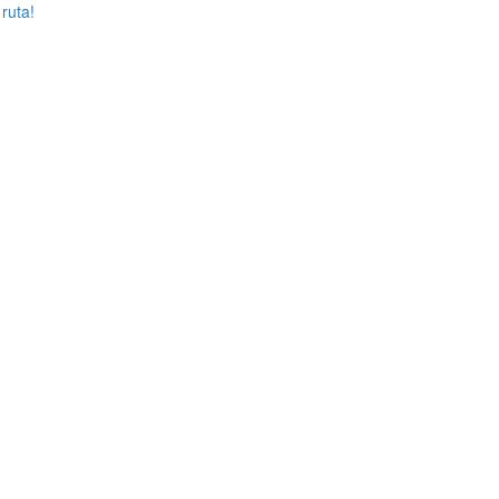
 ruta!