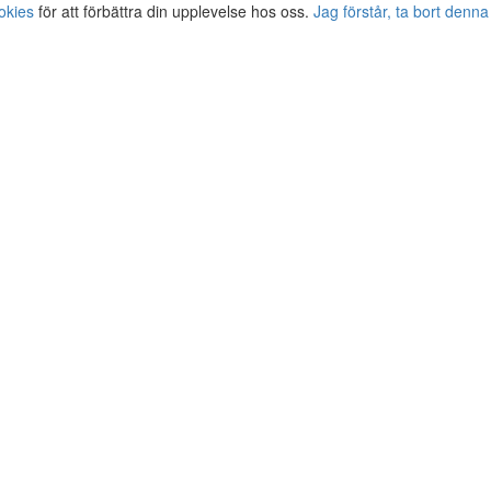
okies
för att förbättra din upplevelse hos oss.
Jag förstår, ta bort denna