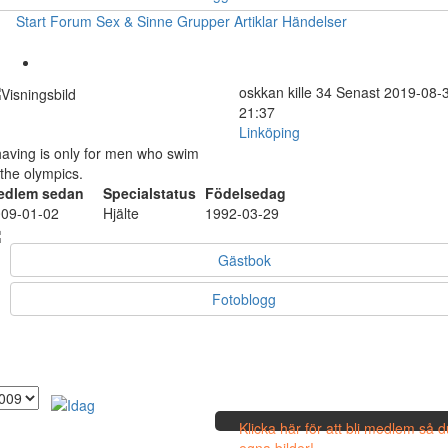
Start
Forum
Sex & Sinne
Grupper
Artiklar
Händelser
oskkan
kille
34
Senast 2019-08-
21:37
Linköping
aving is only for men who swim
 the olympics.
edlem sedan
Specialstatus
Födelsedag
09-01-02
Hjälte
1992-03-29
Gästbok
Fotoblogg
Klicka här för att bli medlem så 
egna bilder!