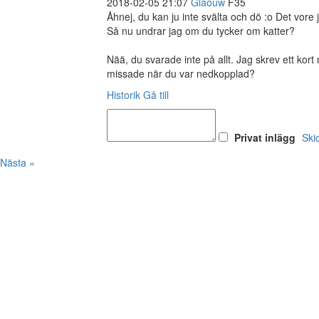
2018-02-05 21:07
Glaouw
F35
Åhnej, du kan ju inte svälta och dö :o Det vore j
Så nu undrar jag om du tycker om katter?
Nää, du svarade inte på allt. Jag skrev ett ko
missade när du var nedkopplad?
Historik
Gå till
Privat inlägg
Ski
Nästa »