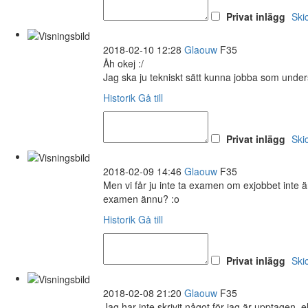
Privat inlägg
Ski
2018-02-10 12:28
Glaouw
F35
Åh okej :/
Jag ska ju tekniskt sätt kunna jobba som unders
Historik
Gå till
Privat inlägg
Ski
2018-02-09 14:46
Glaouw
F35
Men vi får ju inte ta examen om exjobbet inte är 
examen ännu? :o
Historik
Gå till
Privat inlägg
Ski
2018-02-08 21:20
Glaouw
F35
Jag har inte skrivit något för jag är upptagen, e