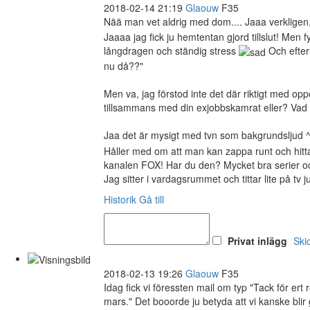
2018-02-14 21:19
Glaouw
F35
Nää man vet aldrig med dom.... Jaaa verkligen, 
Jaaaa jag fick ju hemtentan gjord tillslut! Men 
långdragen och ständig stress
Och efter 
nu då??"
Men va, jag förstod inte det där riktigt med o
tillsammans med din exjobbskamrat eller? Vad ä
Jaa det är mysigt med tvn som bakgrundsljud ^
Håller med om att man kan zappa runt och hitta
kanalen FOX! Har du den? Mycket bra serier o
Jag sitter i vardagsrummet och tittar lite på tv j
Historik
Gå till
Privat inlägg
Ski
2018-02-13 19:26
Glaouw
F35
Idag fick vi föressten mail om typ "Tack för er
mars." Det booorde ju betyda att vi kanske blir