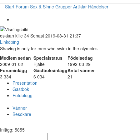
Start
Forum
Sex & Sinne
Grupper
Artiklar
Händelser
oskkan
kille
34
Senast 2019-08-31 21:37
Linköping
Shaving is only for men who swim in the olympics.
Medlem sedan
Specialstatus
Födelsedag
2009-01-02
Hjälte
1992-03-29
Foruminlägg
Gästboksinlägg
Antal vänner
3 334
6 034
21
Presentation
Gästbok
Fotoblogg
Vänner
Besökare
Inlägg: 5855