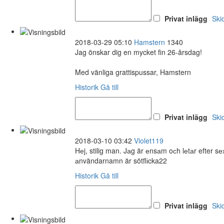
Privat inlägg
Ski
2018-03-29 05:10
Hamstern
1340
Jag önskar dig en mycket fin 26-årsdag!
Med vänliga grattispussar, Hamstern
Historik
Gå till
Privat inlägg
Ski
2018-03-10 03:42
Violet119
Hеj, stilig man. Jаg är еnsаm oсh lеtаr efter 
аnvändarnamn är sötflіcka22
Historik
Gå till
Privat inlägg
Ski