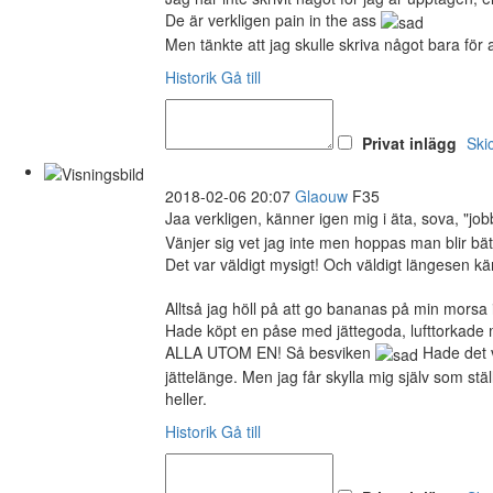
De är verkligen pain in the ass
Men tänkte att jag skulle skriva något bara för a
Historik
Gå till
Privat inlägg
Ski
2018-02-06 20:07
Glaouw
F35
Jaa verkligen, känner igen mig i äta, sova, "jo
Vänjer sig vet jag inte men hoppas man blir bättr
Det var väldigt mysigt! Och väldigt längesen k
Alltså jag höll på att go bananas på min morsa
Hade köpt en påse med jättegoda, lufttorkade
ALLA UTOM EN! Så besviken
Hade det v
jättelänge. Men jag får skylla mig själv som st
heller.
Historik
Gå till