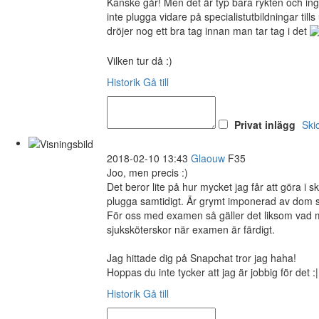
Kanske går! Men det är typ bara rykten och inget
inte plugga vidare på specialistutbildningar till
dröjer nog ett bra tag innan man tar tag i det
Vilken tur då :)
Historik
Gå till
Privat inlägg
Ski
2018-02-10 13:43
Glaouw
F35
Joo, men precis :)
Det beror lite på hur mycket jag får att göra i 
plugga samtidigt. Är grymt imponerad av dom s
För oss med examen så gäller det liksom vad man 
sjuksköterskor när examen är färdigt.
Jag hittade dig på Snapchat tror jag haha!
Hoppas du inte tycker att jag är jobbig för det :|
Historik
Gå till